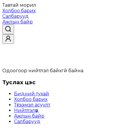
Тавтай морил
Холбоо барих
Салбарууд
Ажлын байр
Одоогоор нийтлэл байхгүй байна.
Туслах цэс
Бидний тухай
Холбоо барих
Түгээмэл асуулт
Нийтлэлүүд
Ажлын байр
Салбарууд