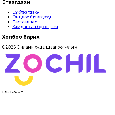
Бүтээгдэхүүн
Бүх бүтээгдэхүүн
Онцлох бүтээгдэхүүн
Бестселлер
Хямдарсан бүтээгдэхүүн
Холбоо барих
©
2026
Онлайн худалдааг хөгжүүлэгч
платформ
.